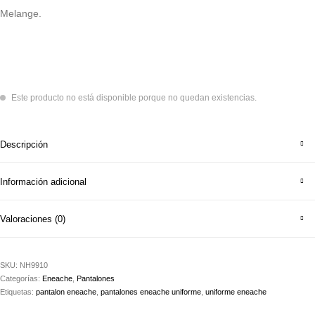
Melange.
Este producto no está disponible porque no quedan existencias.
Descripción
Información adicional
Valoraciones (0)
SKU:
NH9910
Categorías:
Eneache
,
Pantalones
Etiquetas:
pantalon eneache
,
pantalones eneache uniforme
,
uniforme eneache